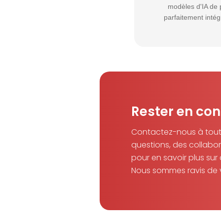
modèles d'IA de 
parfaitement intég
Rester en con
Contactez-nous à tou
questions, des collabo
pour en savoir plus sur
Nous sommes ravis de 