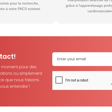
Interprétation avancée de l
pointe pour la recherche,
grâce à l'apprentissage prof
rés à votre PACS existant.
cardiovasculair
tact!
t moment pour des
rations ou simplement
 ce que nous faisons.
vous entendre !