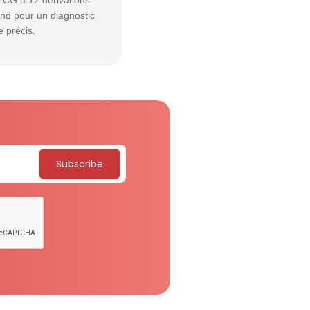
'ECG à 12 dérivations
ond pour un diagnostic
e précis.