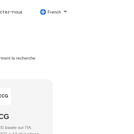
ctez-nous
French
orment la recherche
CG
G basée sur l'IA.