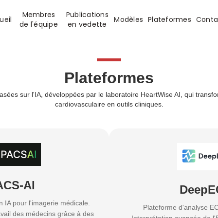
Membres
Publications
ueil
Modèles
Plateformes
Conta
de l'équipe
en vedette
Plateformes
sées sur l'IA, développées par le laboratoire HeartWise AI, qui transf
cardiovasculaire en outils cliniques.
ACS-AI
DeepE
n IA pour l'imagerie médicale.
Plateforme d'analyse EC
ravail des médecins grâce à des